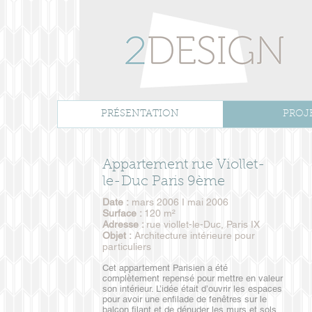
PRÉSENTATION
PROJ
Appartement rue Viollet-
le-Duc Paris 9ème
Date :
mars 2006 I mai 2006
Surface :
120 m²
Adresse :
rue viollet-le-Duc, Paris IX
Objet :
Architecture intérieure pour
particuliers
Cet appartement Parisien a été
complètement repensé pour mettre en valeur
son intérieur. L’idée était d’ouvrir les espaces
pour avoir une enfilade de fenêtres sur le
balcon filant et de dénuder les murs et sols