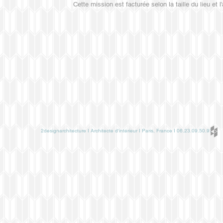
Cette mission est facturée selon la taille du lieu et 
2designarchitecture I Architecte d'intérieur I Paris, France I 06.23.09.50.97